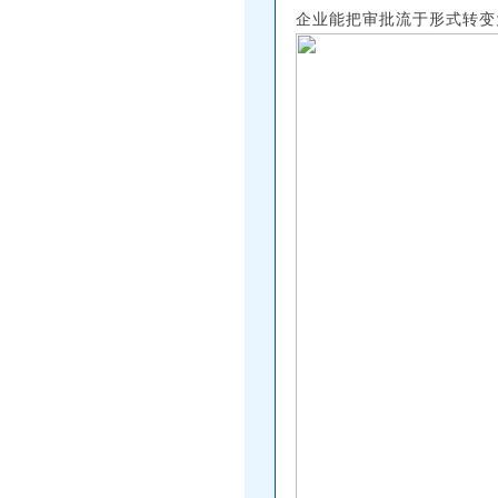
企业能把审批流于形式转变