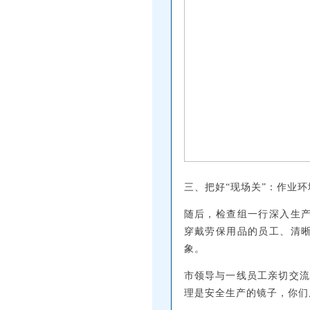
三、把好“现场关”：作业
随后，检查组一行深入生
穿戴劳保用品的员工、清
象。
市领导与一线员工亲切交流
理是安全生产的镜子，你们