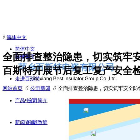
ꀅ
简体中文
简体中文
全面排查整治隐患，切实筑牢
English
网站首页
萍乡百斯特电瓷有限公司
百斯特开展节后复工复产安全
走进百斯特
Pingxiang Best Insulator Group Co.,Ltd.
网站首页
ꄲ
公司新闻
ꄲ
全面排查整治隐患，切实筑牢安全防
产品中心
公司简介
新闻资讯
总裁致辞