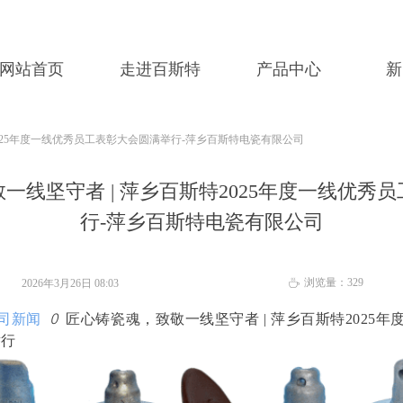
网站首页
走进百斯特
产品中心
新
2025年度一线优秀员工表彰大会圆满举行-萍乡百斯特电瓷有限公司
一线坚守者 | 萍乡百斯特2025年度一线优秀
行-萍乡百斯特电瓷有限公司
浏览量：
329
2026年3月26日
08:03
ꄘ
司新闻
ꄲ
匠心铸瓷魂，致敬一线坚守者 | 萍乡百斯特2025
举行