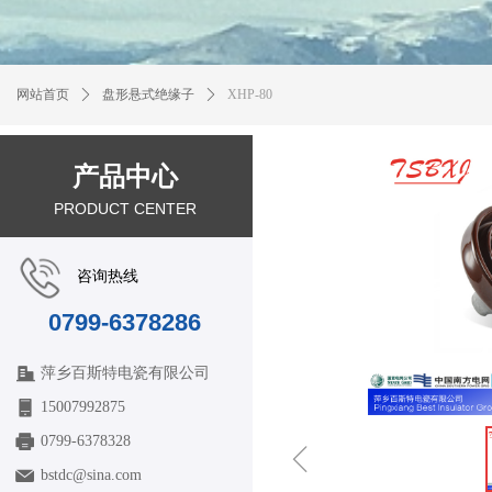
网站首页
ꄲ
盘形悬式绝缘子
ꄲ
XHP-80
产品中心
PRODUCT CENTER
咨询热线
0799-6378286
萍乡百斯特电瓷有限公司
15007992875
0799-6378328
ꁆ
bstdc@sina.com