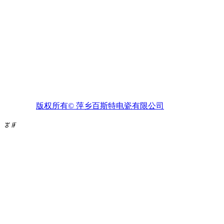
联系人：刘家盛（董事长）
邮箱：bstdc@sina.com
邮编：337042
网址：www.jxbstdc.com
为全球高可靠
版权所有©
萍乡百斯特电瓷有限公司
To provide security guarantee for t
ꂃ
ꁹ
扫一扫关注公众号