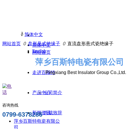
ꀅ
简体中文
网站首页
ꄲ
盘形悬式绝缘子
ꄲ
直流盘形悬式瓷绝缘子
简体中文
English
网站首页
萍乡百斯特电瓷有限公司
产品中心
走进百斯特
Pingxiang Best Insulator Group Co.,Ltd.
PRODUCT CENTER
产品中心
公司简介
咨询热线
新闻资讯
总裁致辞
0799-6378286
萍乡百斯特电瓷有限公
司