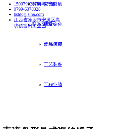
15007992875
科研与产能
荣誉资质
0799-6378328
bstdc@sina.com
江西省萍乡市安源区高
联系交流
企业文化
研发中心
坑镇富田工业园
发展历程
优品保障
工艺装备
工程业绩