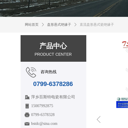
网站首页
ꄲ
盘形悬式绝缘子
ꄲ
直流盘形悬式瓷绝缘子
产品中心
PRODUCT CENTER
咨询热线
0799-6378286
萍乡百斯特电瓷有限公司
15007992875
0799-6378328
ꁆ
bstdc@sina.com