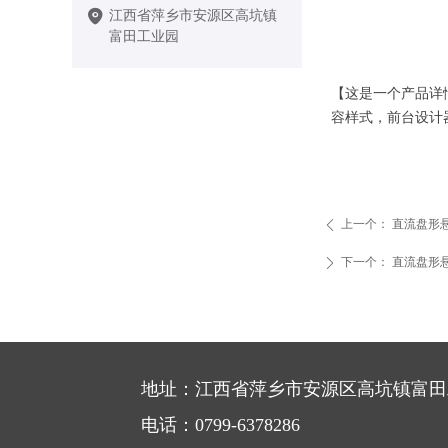
江西省萍乡市安源区高坑镇
富田工业园
【这是一个产品详
容样式，前台设计
上一个：
直流盘形
ꄴ
下一个：
直流盘形
ꄲ
地址：江西省萍乡市安源区高坑镇富田
电话：0799-6378286