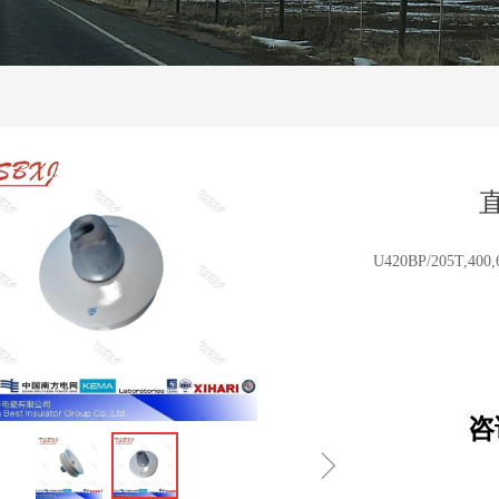
U420BP/205T,400,
咨
ꁇ