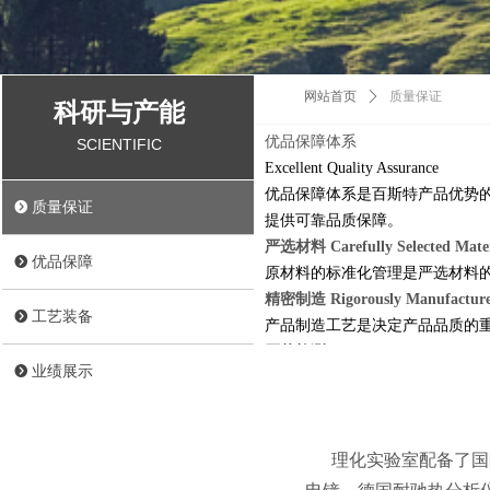
网站首页
ꄲ
质量保证
科研与产能
优品保障体系
SCIENTIFIC
Excellent Quality Assurance
优品保障体系是百斯特产品优势
뀹
质量保证
提供可靠品质保障。
严选材料
Carefully Selected Mate
뀹
优品保障
原材料的标准化管理是严选材料
精密制造
Rigorously Manufactur
뀹
工艺装备
产品制造工艺是决定产品品质的
严苛检测
Rigorous Testing
뀹
业绩展示
推行ISO9001质量管理体系和
产品在严苛条件下能够稳定运行
理化实验室配备了国际